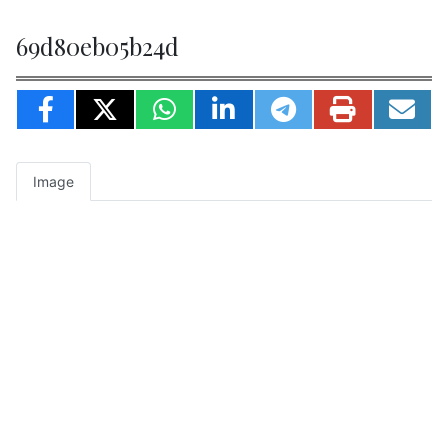
69d80eb05b24d
Image