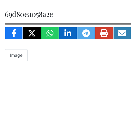
69d80ea058a2e
Image