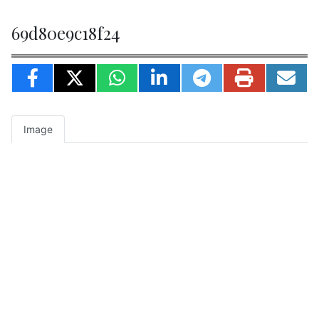
69d80e9c18f24
Image