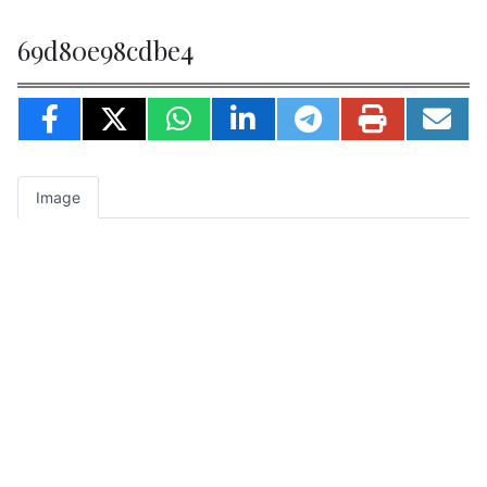
69d80e98cdbe4
Image