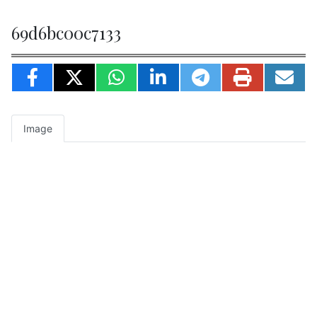
69d6bc00c7133
Image