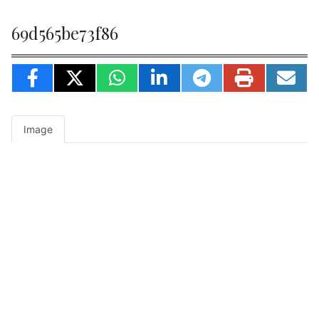
69d565be73f86
Image