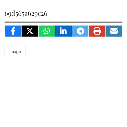
69d565a629c26
Image