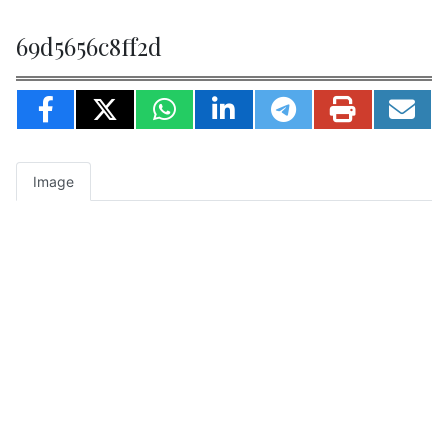
69d5656c8ff2d
Image