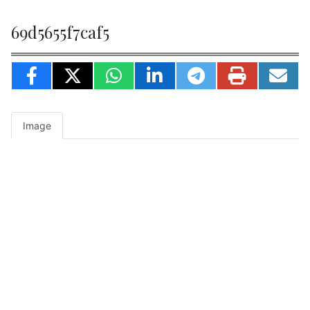
69d5655f7caf5
Image