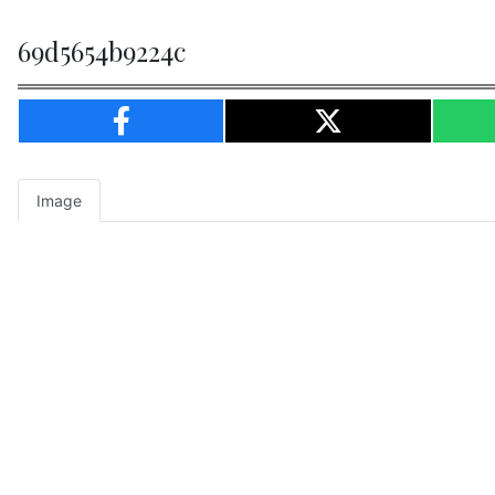
69d5654b9224c
Image