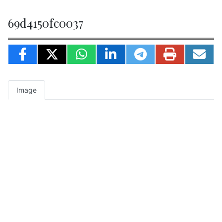
69d4150fc0037
Image