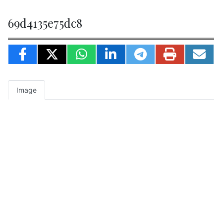
69d4135e75dc8
Image