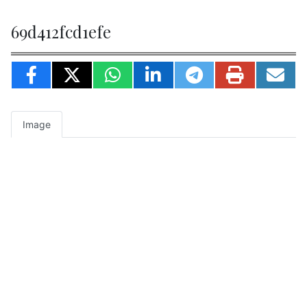
69d412fcd1efe
Image