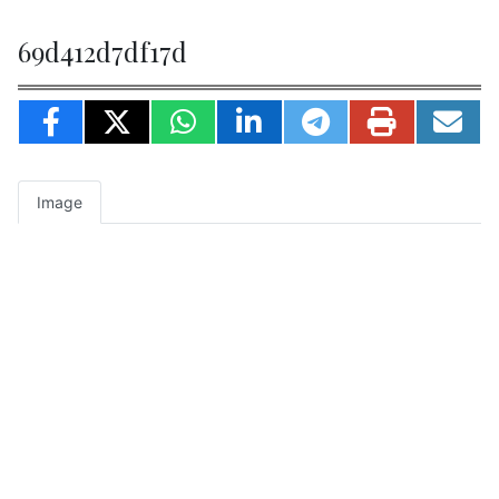
69d412d7df17d
Image