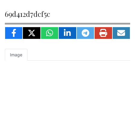
69d412d7dcf5c
Image