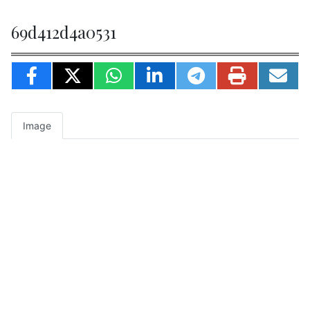
69d412d4a0531
Image