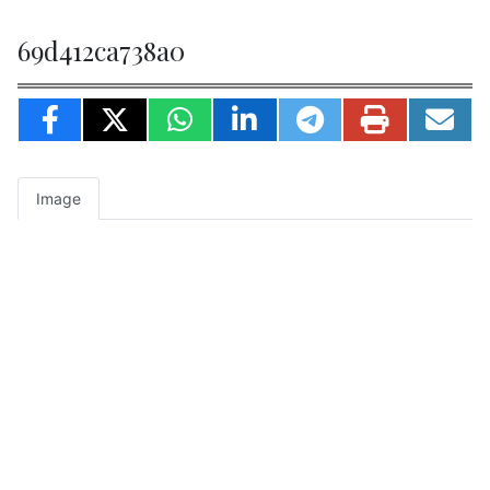
69d412ca738a0
Image