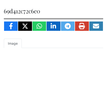
69d412c72c6e0
Image