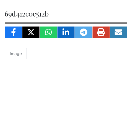
69d412c0c512b
Image