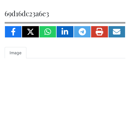
69d16dc23a6e3
Image