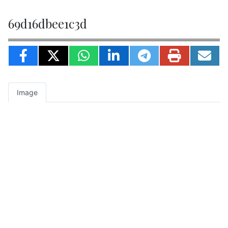
69d16dbee1c3d
Image