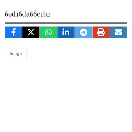
69d16da66e1b2
Image