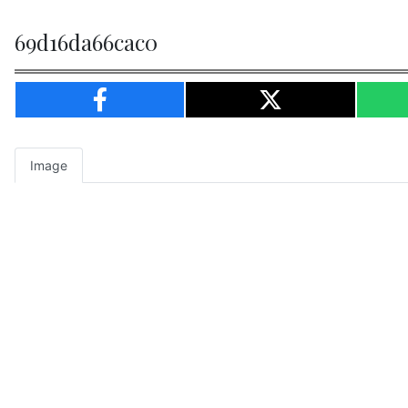
69d16da66cac0
Image