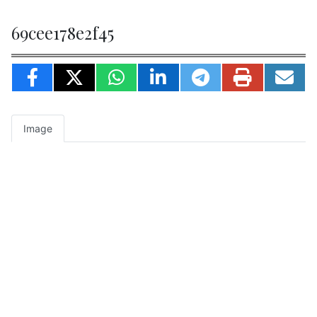
69cee178e2f45
Image