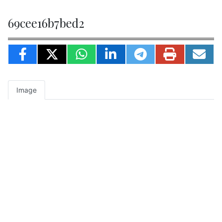
69cee16b7bed2
Image