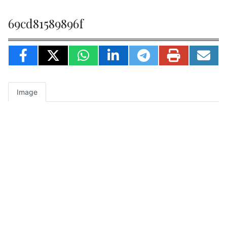
69cd81589896f
Image