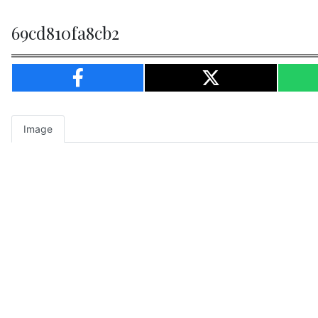
69cd810fa8cb2
Image