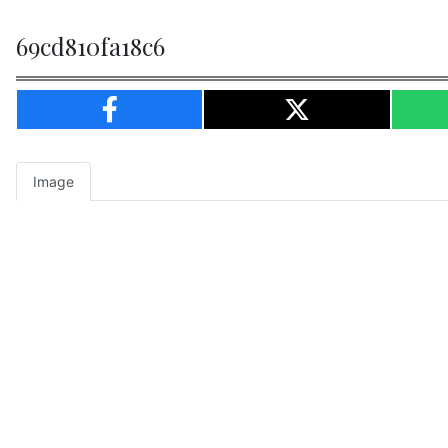
69cd810fa18c6
Image