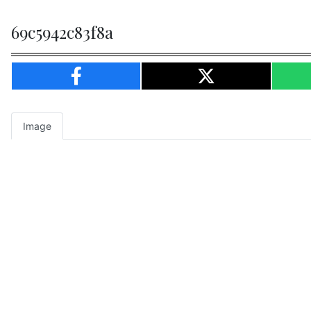
69c5942c83f8a
Image