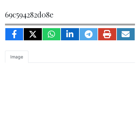
69c594282d08e
Image