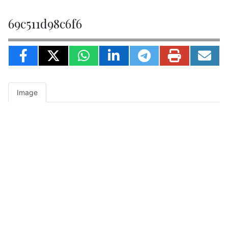
69c511d98c6f6
Image