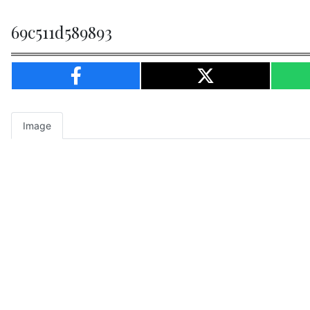
69c511d589893
Image