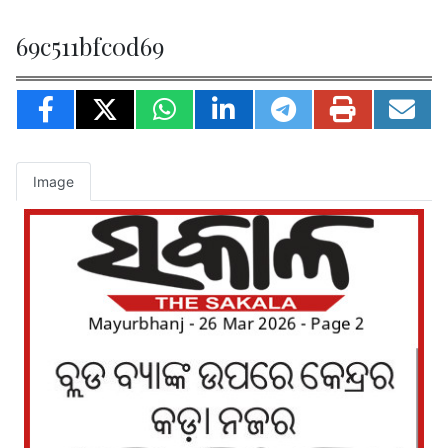
69c511bfc0d69
Image