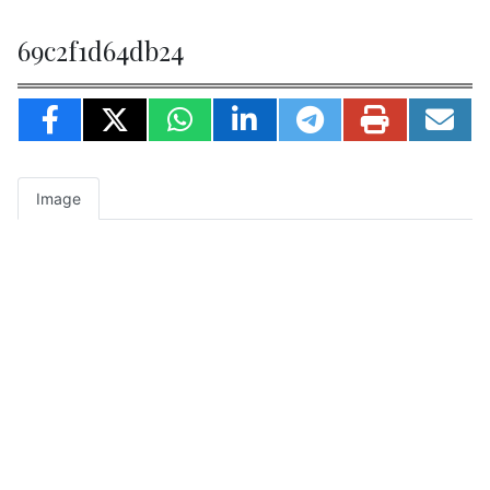
69c2f1d64db24
Image