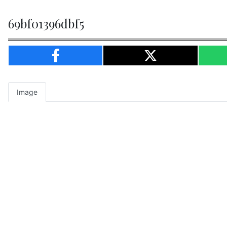
69bf01396dbf5
Image