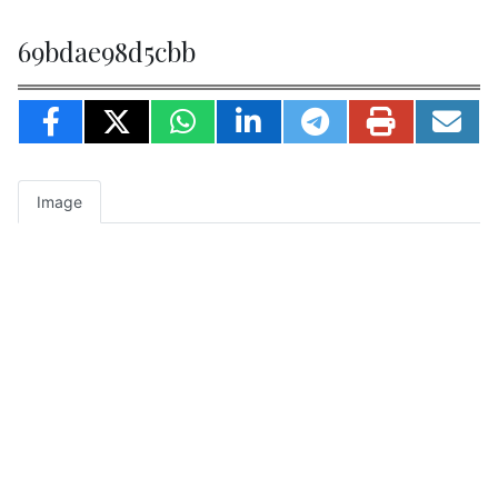
69bdae98d5cbb
Image