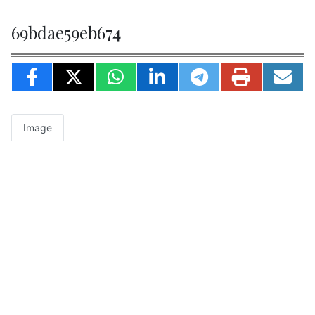
69bdae59eb674
Image