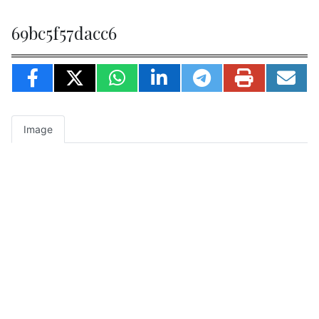
69bc5f57dacc6
Image