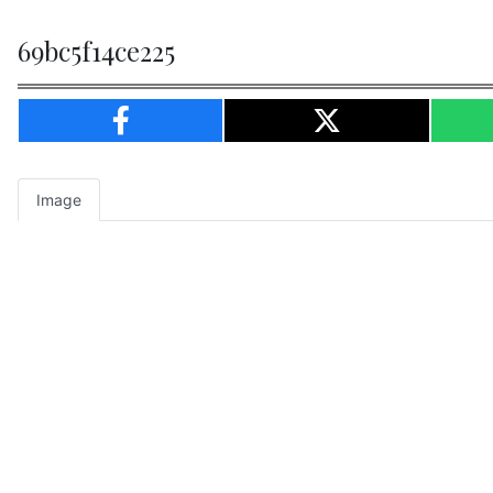
69bc5f14ce225
Image