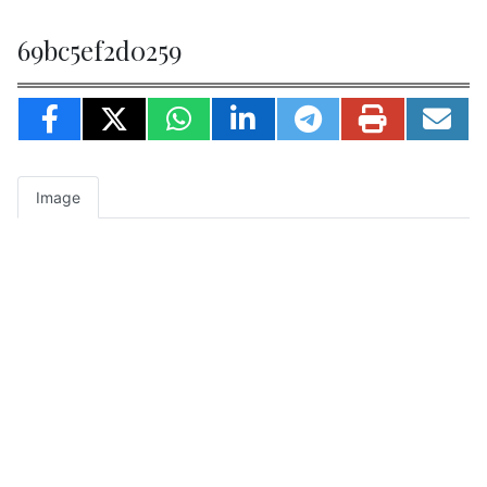
69bc5ef2d0259
Image