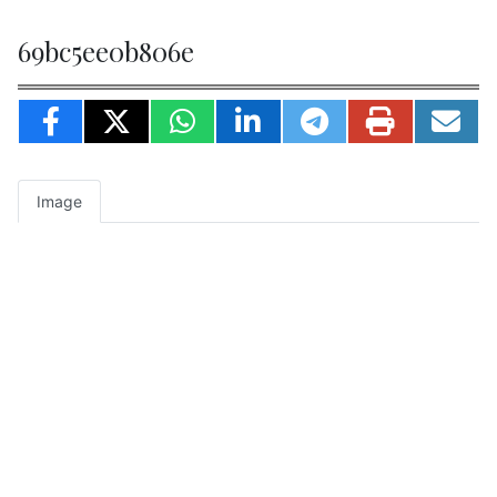
69bc5ee0b806e
Image