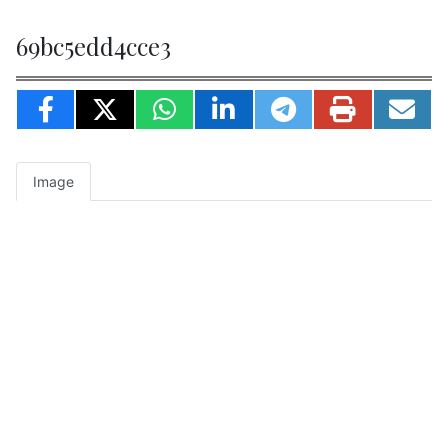
69bc5edd4cce3
Image