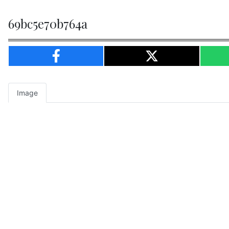
69bc5e70b764a
Image