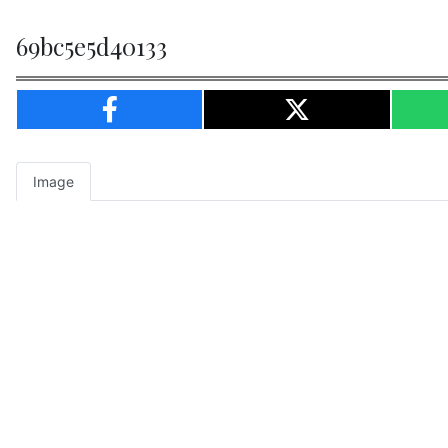
69bc5e5d40133
Image