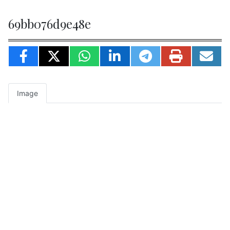
69bb076d9e48e
Image