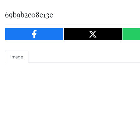
69b9b2c08e13e
Image