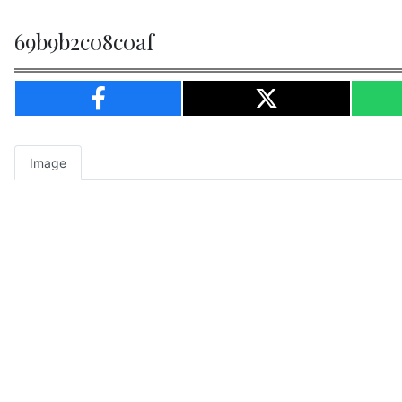
69b9b2c08c0af
Image