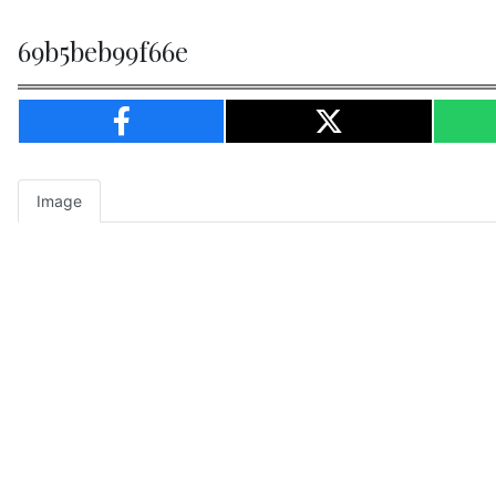
69b5beb99f66e
Image