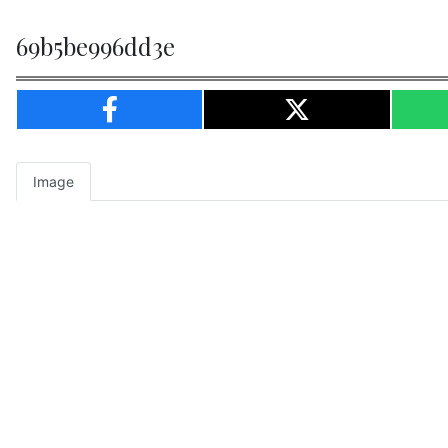
69b5be996dd3e
Image