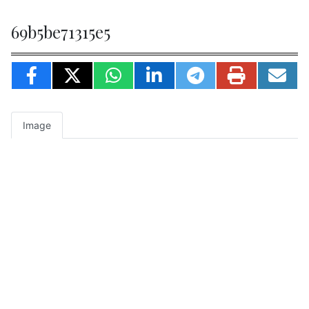
69b5be71315e5
Image